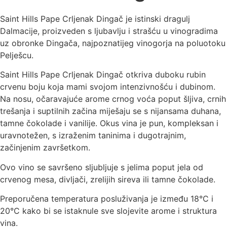
Saint Hills Pape Crljenak Dingač je istinski dragulj
Dalmacije, proizveden s ljubavlju i strašću u vinogradima
uz obronke Dingača, najpoznatijeg vinogorja na poluotoku
Pelješcu.
Saint Hills Pape Crljenak Dingač otkriva duboku rubin
crvenu boju koja mami svojom intenzivnošću i dubinom.
Na nosu, očaravajuće arome crnog voća poput šljiva, crnih
trešanja i suptilnih začina miješaju se s nijansama duhana,
tamne čokolade i vanilije. Okus vina je pun, kompleksan i
uravnotežen, s izraženim taninima i dugotrajnim,
začinjenim završetkom.
Ovo vino se savršeno sljubljuje s jelima poput jela od
crvenog mesa, divljači, zrelijih sireva ili tamne čokolade.
Preporučena temperatura posluživanja je između 18°C i
20°C kako bi se istaknule sve slojevite arome i struktura
vina.